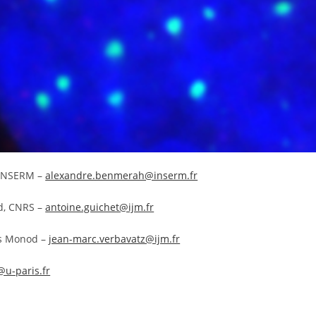
, INSERM –
alexandre.benmerah@inserm.fr
od, CNRS –
antoine.guichet@ijm.fr
ues Monod –
jean-marc.verbavatz@ijm.fr
@u-paris.fr