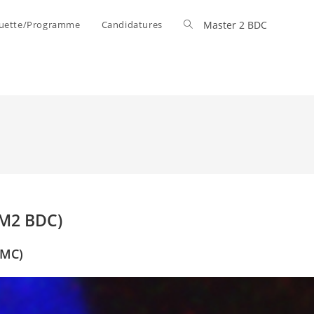
uette/Programme
Candidatures
Toggle
Master 2 BDC
website
search
(M2 BDC)
BMC)