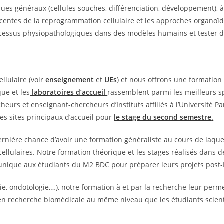
ues généraux (cellules souches, différenciation, développement), 
écentes de la reprogrammation cellulaire et les approches organoïd
cessus physiopathologiques dans des modèles humains et tester 
llulaire (voir
enseignement
et
UEs
) et nous offrons une formation
ue et les
laboratoires d’accueil
rassemblent parmi les meilleurs s
heurs et enseignant-chercheurs d’Instituts affiliés à l’Université P
 les sites principaux d’accueil pour
le stage du second semestre
.
 dernière chance d’avoir une formation généraliste au cours de laqu
llulaires. Notre formation théorique et les stages réalisés dans
 unique aux étudiants du M2 BDC pour préparer leurs projets post-
e, ondotologie,…), notre formation à et par la recherche leur per
 en recherche biomédicale au même niveau que les étudiants scient